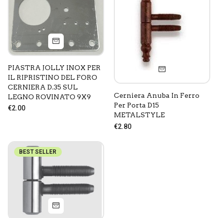
PIASTRA JOLLY INOX PER
IL RIPRISTINO DEL FORO
CERNIERA D.35 SUL
Cerniera Anuba In Ferro
LEGNO ROVINATO 9X9
Per Porta D15
€2.00
METALSTYLE
€2.80
Consenso All'uso Dei Cookie
BEST SELLER
Ferramenta Peraino e terze parti selezionate utiliziamo i
cookie per finalità tecniche, statistiche e di marketing.
Sei libero di scegliere in quasiasi momento quali tipologie di
cookie accettare/revocare tramite questo pannello.
Per sapere come utilizziamo i cookie visita la pagina