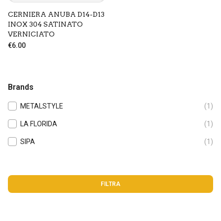
Privacy Policy
CERNIERA ANUBA D14-D13
Chiudendo questa finestra accetterai solo i cookie tecnici
INOX 304 SATINATO
VERNICIATO
Necessari
€6.00
Statistici
Marketing
ACCETTA TUTTI
Brands
ACCETTA NECESSARI
METALSTYLE
(1)
LA FLORIDA
(1)
ACCETTA SELEZIONATI
SIPA
(1)
FILTRA