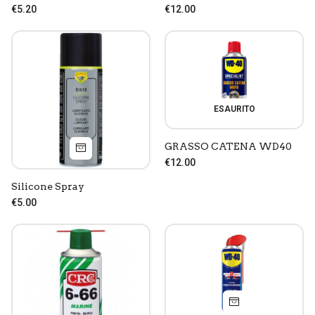
€5.20
€12.00
ESAURITO
GRASSO CATENA WD40
€12.00
Consenso All'uso Dei Cookie
Silicone Spray
€5.00
Ferramenta Peraino e terze parti selezionate utiliziamo i
cookie per finalità tecniche, statistiche e di marketing.
Sei libero di scegliere in quasiasi momento quali tipologie di
cookie accettare/revocare tramite questo pannello.
Per sapere come utilizziamo i cookie visita la pagina
Privacy Policy
Chiudendo questa finestra accetterai solo i cookie tecnici