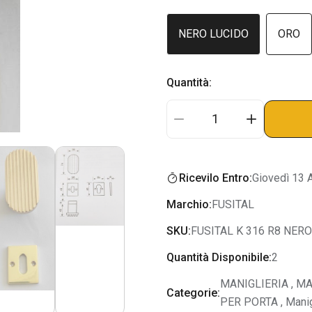
NERO LUCIDO
ORO
Quantità:
Ricevilo Entro:
Giovedì 13 
Marchio:
FUSITAL
SKU:
FUSITAL K 316 R8 NER
Quantità Disponibile:
2
MANIGLIERIA
,
MA
Categorie:
PER PORTA
,
Manig