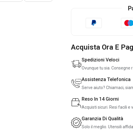
P
Acquista Ora E Pag
Spedizioni Veloci
Ovunque tu sia. Consegne rap
Assistenza Telefonica
i cookie per finalità tecniche, statistiche e di marketing.
Serve aiuto? Chiamaci, siam
logie di cookie accettare/revocare tramite questo pannello.
rivacy Policy
Reso In 14 Giorni
ici
Acquisti sicuri. Resi facili e 
Garanzia Di Qualità
Solo il meglio. Utensili affida