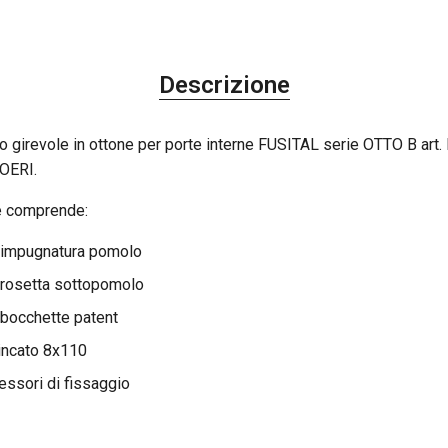
ACCETTA TUTTI
Descrizione
ACCETTA NECESSARI
 girevole in ottone per porte interne FUSITAL serie OTTO B art.
ACCETTA SELEZIONATI
OERI.
e comprende:
 impugnatura pomolo
 rosetta sottopomolo
bocchette patent
incato 8x110
cessori di fissaggio