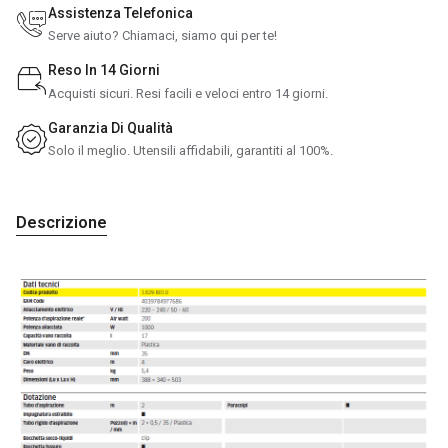
Sei libero di scegliere in quasiasi momento quali tipologie di
Assistenza Telefonica
cookie accettare/revocare tramite questo pannello.
Serve aiuto? Chiamaci, siamo qui per te!
Per sapere come utilizziamo i cookie visita la pagina
Reso In 14 Giorni
Privacy Policy
Acquisti sicuri. Resi facili e veloci entro 14 giorni.
Chiudendo questa finestra accetterai solo i cookie tecnici
Necessari
Garanzia Di Qualità
Statistici
Solo il meglio. Utensili affidabili, garantiti al 100%.
Marketing
ACCETTA TUTTI
Descrizione
ACCETTA NECESSARI
ACCETTA SELEZIONATI