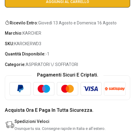
AGGIUNGI AL CARRELLO
Ricevilo Entro:
Giovedì 13 Agosto e Domenica 16 Agosto
Marchio:
KARCHER
SKU:
KARCKERWD3
Quantità Disponibile:
-1
Categorie:
ASPIRATORI \/ SOFFIATORI
Pagamenti Sicuri E Criptati.
Consenso All'uso Dei Cookie
Acquista Ora E Paga In Tutta Sicurezza.
Ferramenta Peraino e terze parti selezionate utiliziamo i
Spedizioni Veloci
cookie per finalità tecniche, statistiche e di marketing.
Ovunque tu sia. Consegne rapide in Italia e all’estero.