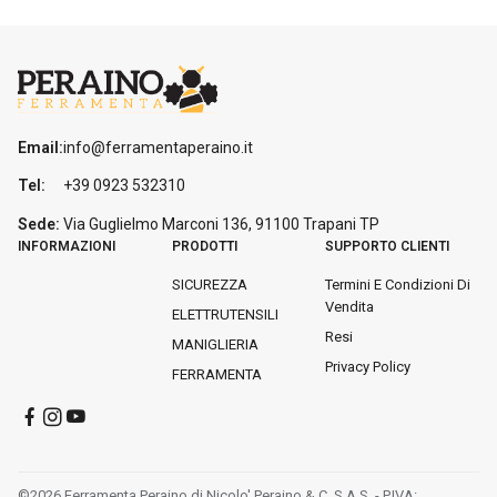
Email:
info@ferramentaperaino.it
Tel:
+39 0923 532310
Sede:
Via Guglielmo Marconi 136, 91100 Trapani
TP
INFORMAZIONI
PRODOTTI
SUPPORTO CLIENTI
SICUREZZA
Termini E Condizioni Di
Vendita
ELETTRUTENSILI
Resi
MANIGLIERIA
Privacy Policy
FERRAMENTA
©2026 Ferramenta Peraino di Nicolo' Peraino & C. S.A.S. - P.IVA: