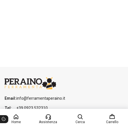
Email:
info@ferramentaperaino.it
Tel:
+39 0923 532310
Sede:
Via Guglielmo Marconi 136, 91100 Trapani
TP
Home
Assistenza
Cerca
Carrello
INFORMAZIONI
PRODOTTI
SUPPORTO CLIENTI