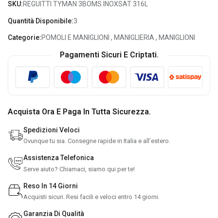
SKU:
REGUITTI TYMAN 3BOMS INOXSAT 316L
Consenso All'uso Dei Cookie
Quantità Disponibile:
3
Ferramenta Peraino e terze parti selezionate utiliziamo i
Categorie:
POMOLI E MANIGLIONI
,
MANIGLIERIA
,
MANIGLIONI
cookie per finalità tecniche, statistiche e di marketing.
Pagamenti Sicuri E Criptati.
Sei libero di scegliere in quasiasi momento quali tipologie di
cookie accettare/revocare tramite questo pannello.
Per sapere come utilizziamo i cookie visita la pagina
Privacy Policy
Chiudendo questa finestra accetterai solo i cookie tecnici
Acquista Ora E Paga In Tutta Sicurezza.
Necessari
Statistici
Spedizioni Veloci
Marketing
Ovunque tu sia. Consegne rapide in Italia e all’estero.
ACCETTA TUTTI
Assistenza Telefonica
Serve aiuto? Chiamaci, siamo qui per te!
ACCETTA NECESSARI
Reso In 14 Giorni
Acquisti sicuri. Resi facili e veloci entro 14 giorni.
ACCETTA SELEZIONATI
Garanzia Di Qualità