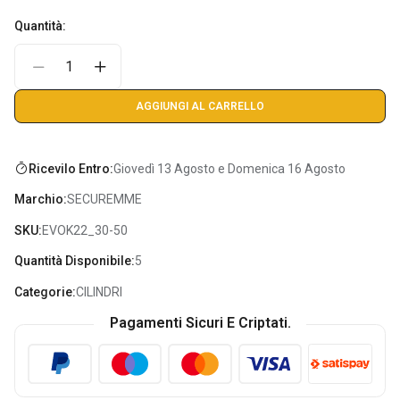
Quantità:
AGGIUNGI AL CARRELLO
Ricevilo Entro:
Giovedì 13 Agosto e Domenica 16 Agosto
Marchio:
SECUREMME
SKU:
EVOK22_30-50
Consenso All'uso Dei Cookie
Quantità Disponibile:
5
Ferramenta Peraino e terze parti selezionate utiliziamo i
Categorie:
CILINDRI
cookie per finalità tecniche, statistiche e di marketing.
Pagamenti Sicuri E Criptati.
Sei libero di scegliere in quasiasi momento quali tipologie di
cookie accettare/revocare tramite questo pannello.
Per sapere come utilizziamo i cookie visita la pagina
Privacy Policy