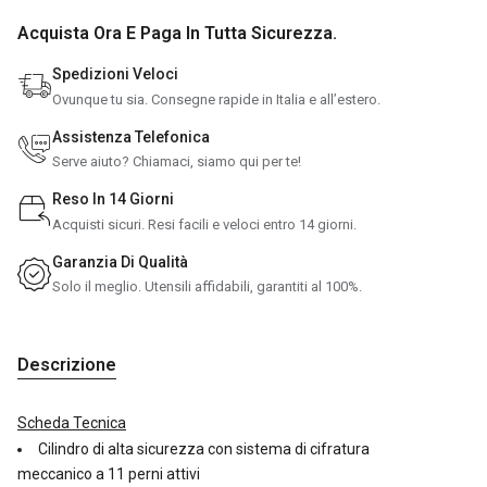
Chiudendo questa finestra accetterai solo i cookie tecnici
Acquista Ora E Paga In Tutta Sicurezza.
Necessari
Statistici
Spedizioni Veloci
Ovunque tu sia. Consegne rapide in Italia e all’estero.
Marketing
Assistenza Telefonica
ACCETTA TUTTI
Serve aiuto? Chiamaci, siamo qui per te!
ACCETTA NECESSARI
Reso In 14 Giorni
Acquisti sicuri. Resi facili e veloci entro 14 giorni.
ACCETTA SELEZIONATI
Garanzia Di Qualità
Solo il meglio. Utensili affidabili, garantiti al 100%.
Descrizione
Scheda Tecnica
Cilindro di alta sicurezza con sistema di cifratura
meccanico a 11 perni attivi